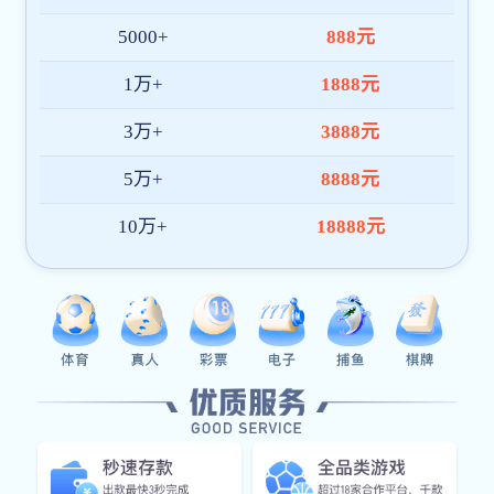
1、C罗的职业素养
C罗被誉为现代足球史上最伟大的球员之一，他不仅
以出色的技术和丰富的比赛经验闻名，更因其高度的
职业素养受到认可。作为一名运动员，C罗始终保持
着严格自律和高强度训练，这使他能够在激烈竞争中
始终处于巅峰状态。他每年投入大量时间进行体能训
练和饮食管理，以确保自己的身体状况保持最佳。
此外，C罗在场上的表现也充分反映了他的专业精
神。他对比赛结果有着极强的责任感，无论是在重要
赛事还是日常训练中，都全力以赴。这种态度不仅体
现在个人数据上，也为球队带来了积极影响，使周围
队友受到感染，从而提升整体表现。