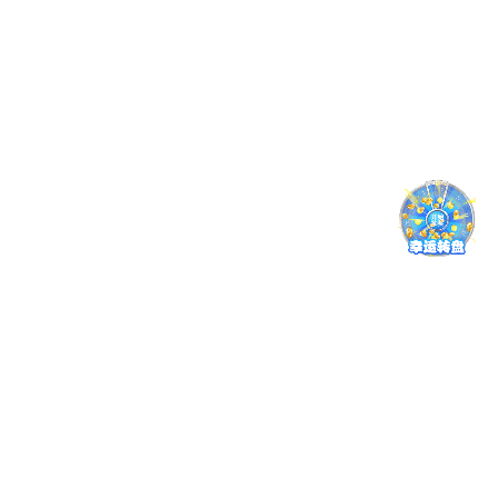
他需要通过自己的努力证明自己不逊色于这些传奇人
物。在与世界顶级球员竞争时，他不得不加倍努力，
以期能得到更多机会并赢得认可，这成为他职业生涯
中的一种动力来源。
同时，梅西时代也促使很多年轻球员重新审视自身定
位，他们开始注重技术细节和团队配合，而非单纯依
赖个人能力。这种转变使得整个足球生态发生变化，
也让迪马利亚等人意识到，要想脱颖而出，就必须具
备更多元化的发展方向。
3、个人与团队之间关系
足球是一项集体运动，但个体表现的重要性却不容忽
视。迪马利亚提到自己受到了C罗和梅西两位巨星的
不少启发，这表明了个体与团队之间密切相连。从某