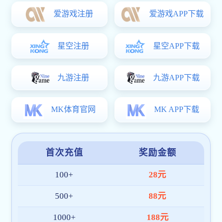
2026-05-28 01:53
65 次阅读
首页
/
体育新闻
在足球界，C罗和梅西无疑是两位具有巨大影响力的
球星，他们在职业生涯中创造了无数辉煌的成就。阿
根廷球员迪马利亚在最近的一次采访中称赞了C罗的
职业素养，同时也指出梅西时代让他追求目标变得更
加具有挑战性。这一观点引发了广泛讨论，体现了当
今足球界对于个人努力与团队协作之间关系的深入思
考。本文将从四个方面详细阐述这一主题，包括C罗
的职业素养、梅西时代对目标追求的影响、个人与团
队之间的关系以及未来展望，力求全面呈现迪马利亚
所表达的深刻见解。